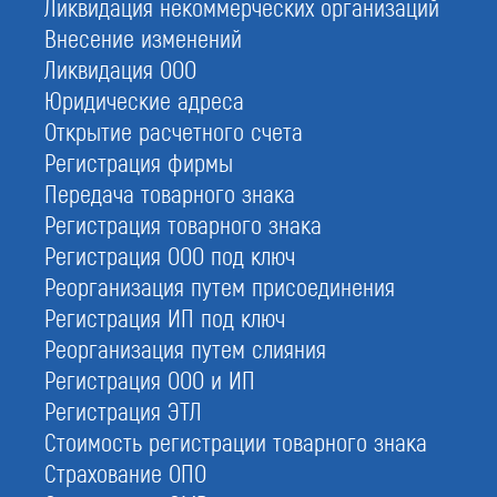
Ликвидация некоммерческих организаций
СРО проектировщиков
Внесение изменений
Допуск СРО
Ликвидация ООО
Юридические адреса
Вступить в СРО
Открытие расчетного счета
Свидетельство СРО
Регистрация фирмы
Реестр СРО проектировщиков
Передача товарного знака
Регистрация товарного знака
Регистрация ООО под ключ
Реорганизация путем присоединения
Национальный реестр
Регистрация ИП под ключ
проектировщиков
Реорганизация путем слияния
Регистрация ООО и ИП
Регистрация ЭТЛ
Национальный реестр специалистов (НРС) — это
Стоимость регистрации товарного знака
информационная система сведений о
Страхование ОПО
руководителях и специалистах, имеющих право