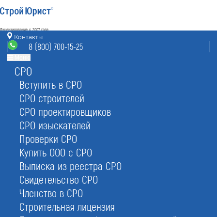
Лицензирование с 2007 года
4.93
Контакты
Наш рейтинг
8 (800) 700-15-25
из
80
отзывов
Меню
СРО
Барнаул
режим работы
nrs@barnaul.stroyurist.ru
Вступить в СРО
без выходных 7:00-20:00
СРО строителей
8 (800) 700-15-25
СРО проектировщиков
Барнаул, БЦ «Панорама»,
ул. Партизанская 6а
СРО изыскателей
Проверки СРО
Главная
Услуги
НРС
НРС проектировщиков
Купить ООО с СРО
Выписка из реестра СРО
Свидетельство СРО
Членство в СРО
Строительная лицензия
Внести проектировщика в реестр