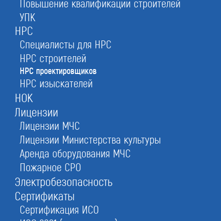
Повышение квалификации строителей
НОПРИЗ в Барнауле
УПК
НРС
архитектора, конструктора, технолога и других
Специалисты для НРС
ИТР
НРС строителей
НРС проектировщиков
НРС изыскателей
бесплатно
7 000 руб.
НОК
от 14 дней
Лицензии
Лицензии МЧС
Лицензии Министерства культуры
Оставьте заявку прямо сейчас
Аренда оборудования МЧС
Пожарное СРО
Электробезопасность
Получить консультацию
Сертификаты
При отправке данной формы вы соглашаетесь с
политикой о предоставлении
персональных данных.
Сертификация ИСО