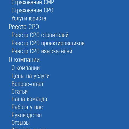
Страхование СМР
выполнять работы в области проектирования
Страхование СРО
объектов капстроя. В настоящее время Реестр
содержит информацию о почти 7000 специалистах.
Услуги юриста
Вносить данные и контролировать ведение и
Реестр СРО
обновление перечня — обязанность Национального
Реестр СРО строителей
объединения изыскателей и проектировщиков
Реестр СРО проектировщиков
(НОПРИЗ). Оно же занимается проверкой
Реестр СРО изыскателей
документов при вступлении в НРС.
О компании
О компании
Цены на услуги
Внимание! Наличие в компании
Вопрос-ответ
специалистов НРС — законодательное
условие для проектировочных организаций,
Статьи
которые намереваются вступать в СРО. Это
Наша команда
норма ГрК РФ, указанная в ст. 55.6.
Работа у нас
Руководство
Отзывы